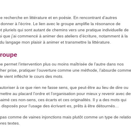
e recherche en littérature et en poésie. En rencontrant d’autres
it donner à l’écrire. Le lien avec le groupe amplifie la résonance de
et pluriels qui sont autant de chemins vers une pratique individuelle de
ainsi que j’ai commencé à animer des ateliers d’écriture, notamment à la
u langage mon plaisir à animer et transmettre la littérature.
groupe
ue permet l’intervention plus ou moins maîtrisée de l’autre dans nos
lâcher prise, pratiquer l’ouverture comme une méthode, l’absurde comm
le vient infléchir le cours des mots.
autoriser à ce que rien ne fasse sens, que peut-être au lieu de dire ou
mettre au placard l’ordre et l’organisation pour mieux y revenir avec de
aimé ces non-sens, ces écarts et ces originalités. Il y a des mots qui
ls disposés pour l’usage des écrivant·es, prêts à être détournés…
s, pas comme de vaines injonctions mais plutôt comme un type de relati
pres textes.