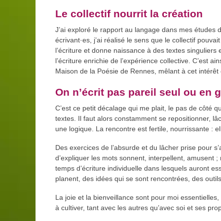
Le collectif nourrit la création
J’ai exploré le rapport au langage dans mes études d
écrivant·es, j’ai réalisé le sens que le collectif pouva
l’écriture et donne naissance à des textes singuliers 
l’écriture enrichie de l’expérience collective. C’est 
Maison de la Poésie de Rennes, mêlant à cet intérêt d
On n’écrit pas pareil seul ou en 
C’est ce petit décalage qui me plait, le pas de côté q
textes. Il faut alors constamment se repositionner, 
une logique. La rencontre est fertile, nourrissante : el
Des exercices de l’absurde et du lâcher prise pour s’
d’expliquer les mots sonnent, interpellent, amusent ; 
temps d’écriture individuelle dans lesquels auront ess
planent, des idées qui se sont rencontrées, des outi
La joie et la bienveillance sont pour moi essentielle
à cultiver, tant avec les autres qu’avec soi et ses pro