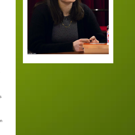
e
s
on